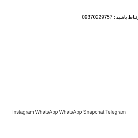
: 09370229757
مشاهده سریع
خانه
تماس با ما
ی و سقفی
درباره ما
 چوب
نمونه کارها
Instagram
WhatsApp
WhatsApp
Snapchat
Telegram