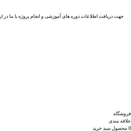
جهت دریافت اطلاعات دوره های آموزشی و انجام پروژه با ما در ارتباط باشید 
آمار بازدید
پربازدیدترین
بازدیدهای امروز:
3
آموزش
بازدیدهای دیروز:
42
پتینه
بازدیدهای این هفته:
762
نقاشی دیوار
بازدیدهای امسال:
120,260
پتینه نقاشی
کل بازدیدها:
163,079
تمام حقوق برای آموزشگاه عماد قلی پور محفوظ است.
طراحی و توسعه کاوت
فروشگاه
علاقه مندی
0
محصول
سبد خرید